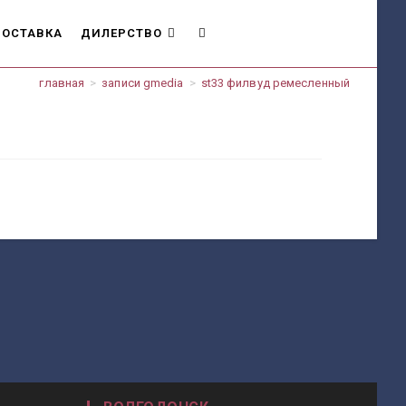
ОСТАВКА
ДИЛЕРСТВО
ПЕРЕКЛЮЧИТЬ
главная
>
записи gmedia
>
st33 филвуд ремесленный
ПОИСК
ПО
ВЕБ-
САЙТУ