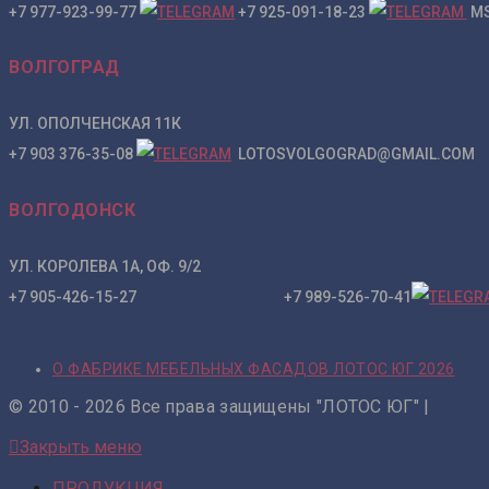
+7 977-923-99-77
+7 925-091-18-23
MS
ВОЛГОГРАД
УЛ. ОПОЛЧЕНСКАЯ 11К
+7 903 376-35-08
LOTOSVOLGOGRAD@GMAIL.COM
ВОЛГОДОНСК
УЛ. КОРОЛЕВА 1А, ОФ. 9/2
+7 905-426-15-27 +7 989-526-70-41
О ФАБРИКЕ МЕБЕЛЬНЫХ ФАСАДОВ ЛОТОС ЮГ 2026
© 2010 - 2026 Все права защищены "ЛОТОС ЮГ" |
Закрыть меню
ПРОДУКЦИЯ