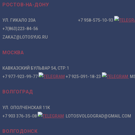
РОСТОВ-НА-ДОНУ
УЛ. ГИКАЛО 20А +7 958-575-10-93
+7(863)223-84-56
ZAKAZ@LOTOSYUG.RU
МОСКВА
КАВКАЗСКИЙ БУЛЬВАР 54, СТР.1
+7 977-923-99-77
+7 925-091-18-23
MS
ВОЛГОГРАД
УЛ. ОПОЛЧЕНСКАЯ 11К
+7 903 376-35-08
LOTOSVOLGOGRAD@GMAIL.COM
ВОЛГОДОНСК