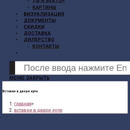
УФ И ВЕКТОР
КАРТИНЫ
ВИЗУАЛИЗАЦИЯ
ДОКУМЕНТЫ
СКИДКИ
ДОСТАВКА
ДИЛЕРСТВО
КОНТАКТЫ
ПЕРЕКЛЮЧИТЬ
ПОИСК
Поиск
ПО
на
ВЕБ-
сайте
МЕНЮ
ЗАКРЫТЬ
САЙТУ
Вставки в двери купе
главная
>
вставки в двери купе