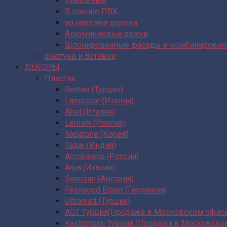
Крашеные
В пленке ПВХ
из массива дерева
Алюминиевые рамки
Шпонированные фасады и комбинирова
Фартуки и Вставки
ДЕКОРЫ
Пластик
Gentas (Турция)
Lamicolor (Италия)
Abet (Италия)
Lemark (Россия)
Melatone (Корея)
Тадж (Индия)
Arcobaleno (Россия)
Arpa (Италия)
Senosan (Австрия)
Feelwood Egger (Германия)
Ultramatt (Турция)
AGT Турция(Продажа в Московском офис
Kastomonu Турция (Продажа в Московско