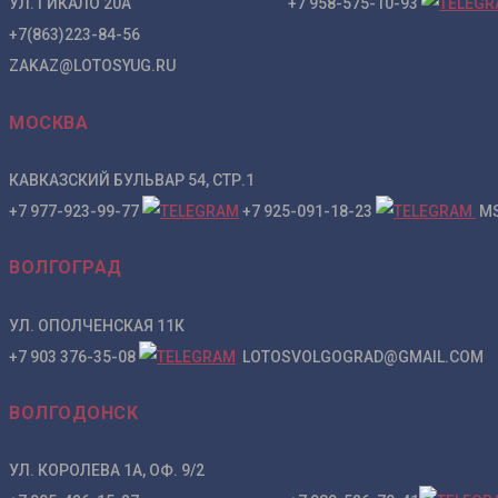
УЛ. ГИКАЛО 20А +7 958-575-10-93
+7(863)223-84-56
ZAKAZ@LOTOSYUG.RU
МОСКВА
КАВКАЗСКИЙ БУЛЬВАР 54, СТР.1
+7 977-923-99-77
+7 925-091-18-23
MS
ВОЛГОГРАД
УЛ. ОПОЛЧЕНСКАЯ 11К
+7 903 376-35-08
LOTOSVOLGOGRAD@GMAIL.COM
ВОЛГОДОНСК
УЛ. КОРОЛЕВА 1А, ОФ. 9/2