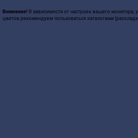
Внимание!
В зависимости от настроек вашего монитора, у
цветов рекомендуем пользоваться каталогами (раскладк
Clean Touch Black
(черный
суперматовый)
Clean Touch Burgundy
(Бургундский)