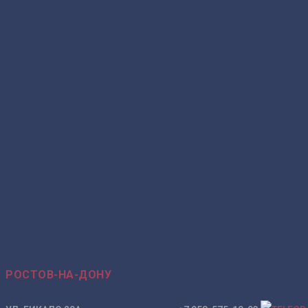
Clean Touch White
(белый
суперматовый)
РОСТОВ-НА-ДОНУ