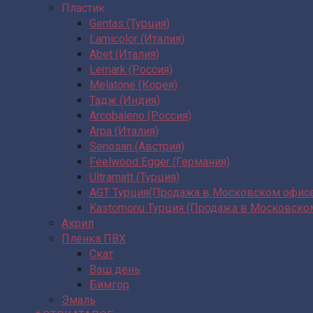
Пластик
Gentas (Турция)
Lamicolor (Италия)
Abet (Италия)
Lemark (Россия)
Melatone (Корея)
Тадж (Индия)
Arcobaleno (Россия)
Arpa (Италия)
Senosan (Австрия)
Feelwood Egger (Германия)
Ultramatt (Турция)
AGT Турция(Продажа в Московском офис
Kastomonu Турция (Продажа в Московско
Акрил
Пленка ПВХ
Скат
Ваш день
Бимгор
Эмаль