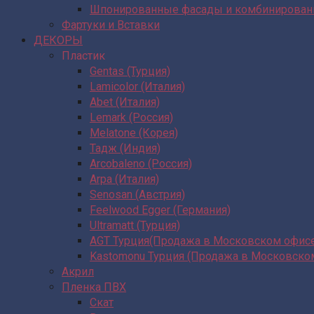
Шпонированные фасады и комбинирова
Фартуки и Вставки
ДЕКОРЫ
Пластик
Gentas (Турция)
Lamicolor (Италия)
Abet (Италия)
Lemark (Россия)
Melatone (Корея)
Тадж (Индия)
Arcobaleno (Россия)
Arpa (Италия)
Senosan (Австрия)
Feelwood Egger (Германия)
Ultramatt (Турция)
AGT Турция(Продажа в Московском офис
Kastomonu Турция (Продажа в Московско
Акрил
Пленка ПВХ
Скат