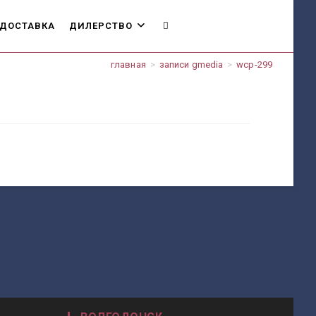
ДОСТАВКА
ДИЛЕРСТВО
ПЕРЕКЛЮЧИТЬ
главная
>
записи gmedia
>
wcp-299
ПОИСК
ПО
ВЕБ-
САЙТУ