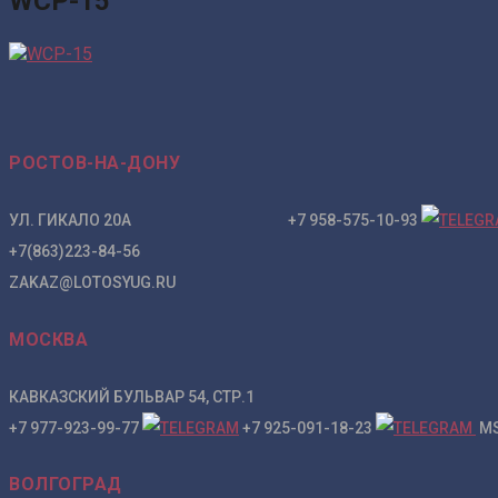
WCP-15
РОСТОВ-НА-ДОНУ
УЛ. ГИКАЛО 20А +7 958-575-10-93
+7(863)223-84-56
ZAKAZ@LOTOSYUG.RU
МОСКВА
КАВКАЗСКИЙ БУЛЬВАР 54, СТР.1
+7 977-923-99-77
+7 925-091-18-23
MS
ВОЛГОГРАД