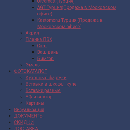
Ultramatt (Турция)
AGT Турция(Продажа в Московском
офисе)
Kastomonu Турция (Продажа в
Московском офисе)
Акрил
Пленка ПВХ
Скат
Ваш день
Бимгор
Эмаль
ФОТОКАТАЛОГ
Кухонные фартуки
Вставки в шкафы-купе
Вставки разные
УФ и вектор
Картины
Визуализация
ДОКУМЕНТЫ
СКИДКИ
ДОСТАВКА