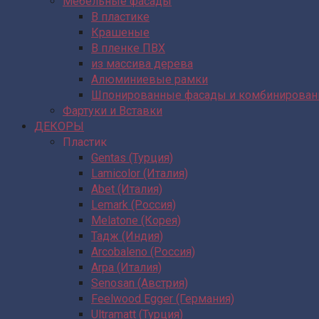
Мебельные фасады
В пластике
Крашеные
В пленке ПВХ
из массива дерева
Алюминиевые рамки
Шпонированные фасады и комбинирова
Фартуки и Вставки
ДЕКОРЫ
Пластик
Gentas (Турция)
Lamicolor (Италия)
Abet (Италия)
Lemark (Россия)
Melatone (Корея)
Тадж (Индия)
Arcobaleno (Россия)
Arpa (Италия)
Senosan (Австрия)
Feelwood Egger (Германия)
Ultramatt (Турция)