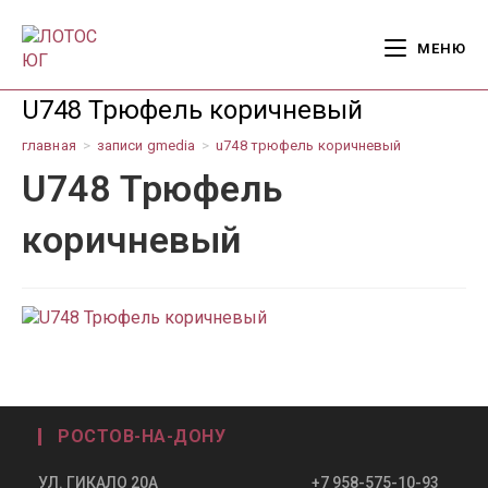
Перейти
к
МЕНЮ
содержимому
U748 Трюфель коричневый
главная
>
записи gmedia
>
u748 трюфель коричневый
U748 Трюфель
коричневый
РОСТОВ-НА-ДОНУ
УЛ. ГИКАЛО 20А +7 958-575-10-93