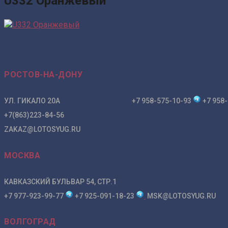
U332 Оранжевый
РОСТОВ-НА-ДОНУ
УЛ. ГИКАЛО 20А +7 958-575-10-93
+7 958-
+7(863)223-84-56
ZAKAZ@LOTOSYUG.RU
МОСКВА
КАВКАЗСКИЙ БУЛЬВАР 54, СТР.1
+7 977-923-99-77
+7 925-091-18-23
MSK@LOTOSYUG.RU
ВОЛГОГРАД