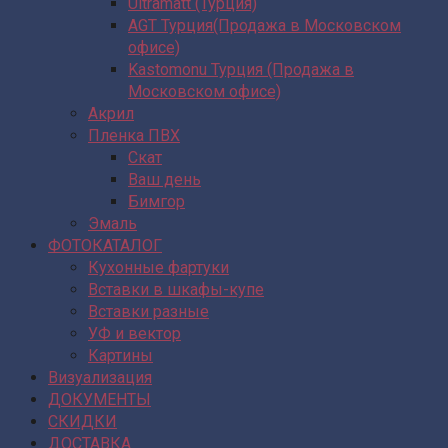
Ultramatt (Турция)
AGT Турция(Продажа в Московском
офисе)
Kastomonu Турция (Продажа в
Московском офисе)
Акрил
Пленка ПВХ
Скат
Ваш день
Бимгор
Эмаль
ФОТОКАТАЛОГ
Кухонные фартуки
Вставки в шкафы-купе
Вставки разные
УФ и вектор
Картины
Визуализация
ДОКУМЕНТЫ
СКИДКИ
ДОСТАВКА