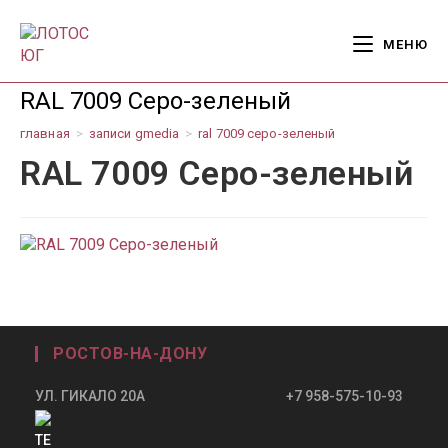
Перейти
к
МЕНЮ
содержимому
RAL 7009 Серо-зеленый
главная
>
записи gmedia
>
ral 7009 серо-зеленый
RAL 7009 Серо-зеленый
РОСТОВ-НА-ДОНУ
УЛ. ГИКАЛО 20А +7 958-575-10-93