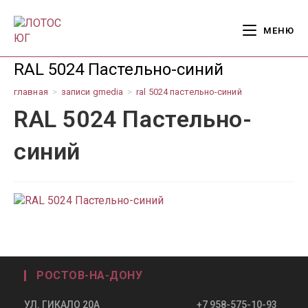
Перейти
к
МЕНЮ
содержимому
RAL 5024 Пастельно-синий
главная
>
записи gmedia
>
ral 5024 пастельно-синий
RAL 5024 Пастельно-
синий
РОСТОВ-НА-ДОНУ
УЛ. ГИКАЛО 20А +7 958-575-10-93