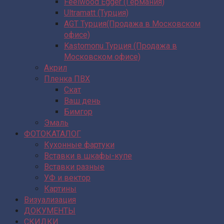
Feelwood Egger (Германия)
Ultramatt (Турция)
AGT Турция(Продажа в Московском
офисе)
Kastomonu Турция (Продажа в
Московском офисе)
Акрил
Пленка ПВХ
Скат
Ваш день
Бимгор
Эмаль
ФОТОКАТАЛОГ
Кухонные фартуки
Вставки в шкафы-купе
Вставки разные
УФ и вектор
Картины
Визуализация
ДОКУМЕНТЫ
СКИДКИ