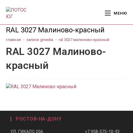
Перейти
к
МЕНЮ
содержимому
RAL 3027 Малиново-красный
главная
>
записи gmedia
>
ral 3027 малиново-красный
RAL 3027 Малиново-
красный
РОСТОВ-НА-ДОНУ
УЛ. ГИКАЛО 20А +7 958-575-10-93