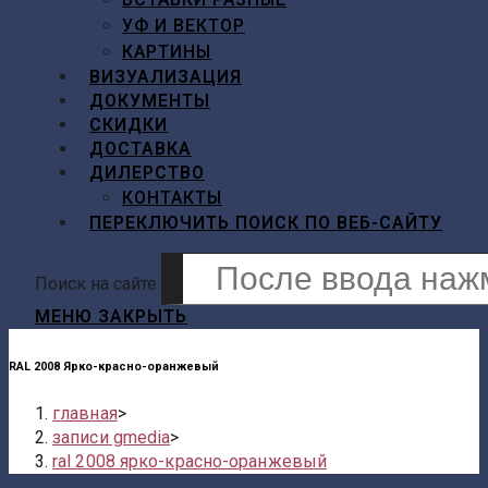
УФ И ВЕКТОР
КАРТИНЫ
ВИЗУАЛИЗАЦИЯ
ДОКУМЕНТЫ
СКИДКИ
ДОСТАВКА
ДИЛЕРСТВО
КОНТАКТЫ
ПЕРЕКЛЮЧИТЬ ПОИСК ПО ВЕБ-САЙТУ
Поиск на сайте
МЕНЮ
ЗАКРЫТЬ
RAL 2008 Ярко-красно-оранжевый
главная
>
записи gmedia
>
ral 2008 ярко-красно-оранжевый