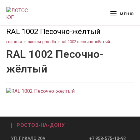
Перейти
к
МЕНЮ
содержимому
RAL 1002 Песочно-жёлтый
главная
>
записи gmedia
>
ral 1002 песочно-жёлтый
RAL 1002 Песочно-
жёлтый
РОСТОВ-НА-ДОНУ
УЛ. ГИКАЛО 20А +7 958-575-10-93