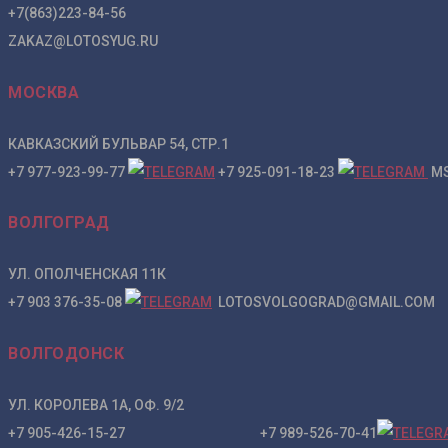
+7(863)223-84-56
ZAKAZ@LOTOSYUG.RU
МОСКВА
КАВКАЗСКИЙ БУЛЬВАР 54, СТР.1
+7 977-923-99-77
+7 925-091-18-23
MS
ВОЛГОГРАД
УЛ. ОПОЛЧЕНСКАЯ 11К
+7 903 376-35-08
LOTOSVOLGOGRAD@GMAIL.COM
ВОЛГОДОНСК
УЛ. КОРОЛЕВА 1А, ОФ. 9/2
+7 905-426-15-27 +7 989-526-70-41