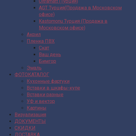
Ultramatt (Турция)
AGT Турция(Продажа в Московском
офисе)
Kastomonu Турция (Продажа в
Московском офисе)
Акрил
Пленка ПВХ
Скат
Ваш день
Бимгор
Эмаль
ФОТОКАТАЛОГ
Кухонные фартуки
Вставки в шкафы-купе
Вставки разные
УФ и вектор
Картины
Визуализация
ДОКУМЕНТЫ
СКИДКИ
ДОСТАВКА