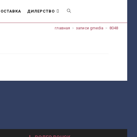
ОСТАВКА
ДИЛЕРСТВО
ПЕРЕКЛЮЧИТЬ
главная
>
записи gmedia
>
8048
ПОИСК
ПО
ВЕБ-
САЙТУ