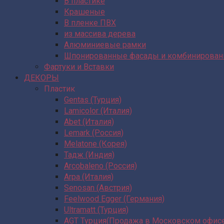
В пластике
Крашеные
В пленке ПВХ
из массива дерева
Алюминиевые рамки
Шпонированные фасады и комбинирова
Фартуки и Вставки
ДЕКОРЫ
Пластик
Gentas (Турция)
Lamicolor (Италия)
Abet (Италия)
Lemark (Россия)
Melatone (Корея)
Тадж (Индия)
Arcobaleno (Россия)
Arpa (Италия)
Senosan (Австрия)
Feelwood Egger (Германия)
Ultramatt (Турция)
AGT Турция(Продажа в Московском офис