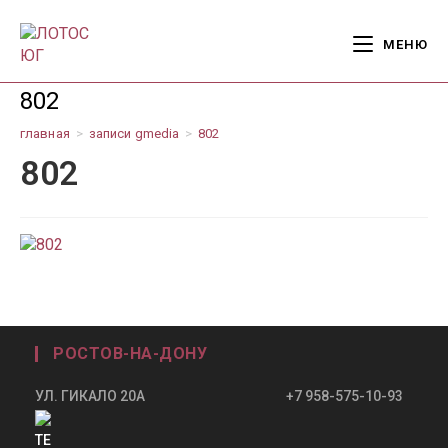
Перейти
к
МЕНЮ
содержимому
802
главная
>
записи gmedia
>
802
802
РОСТОВ-НА-ДОНУ
УЛ. ГИКАЛО 20А +7 958-575-10-93