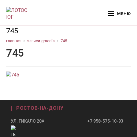
Перейти
к
МЕНЮ
содержимому
745
главная
>
записи gmedia
>
745
745
РОСТОВ-НА-ДОНУ
УЛ. ГИКАЛО 20А +7 958-575-10-93