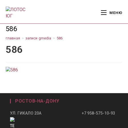
Перейти
к
МЕНЮ
содержимому
586
главная
>
записи gmedia
>
586
586
РОСТОВ-НА-ДОНУ
УЛ. ГИКАЛО 20А +7 958-575-10-93