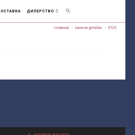
ОСТАВКА
ДИЛЕРСТВО
ПЕРЕКЛЮЧИТЬ
главная
>
записи gmedia
>
5125
ПОИСК
ПО
ВЕБ-
САЙТУ