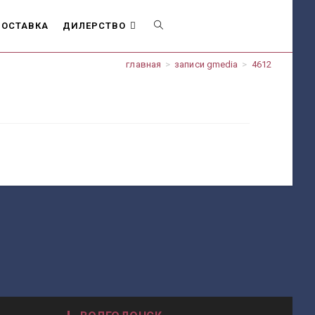
ОСТАВКА
ДИЛЕРСТВО
ПЕРЕКЛЮЧИТЬ
главная
>
записи gmedia
>
4612
ПОИСК
ПО
ВЕБ-
САЙТУ