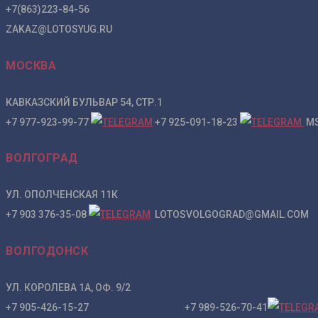
+7(863)223-84-56
ZAKAZ@LOTOSYUG.RU
МОСКВА
КАВКАЗСКИЙ БУЛЬВАР 54, СТР.1
+7 977-923-99-77
+7 925-091-18-23
MS
ВОЛГОГРАД
УЛ. ОПОЛЧЕНСКАЯ 11К
+7 903 376-35-08
LOTOSVOLGOGRAD@GMAIL.COM
ВОЛГОДОНСК
УЛ. КОРОЛЕВА 1А, ОФ. 9/2
+7 905-426-15-27 +7 989-526-70-41