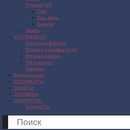
Пленка ПВХ
Скат
Ваш день
Бимгор
Эмаль
ФОТОКАТАЛОГ
Кухонные фартуки
Вставки в шкафы-купе
Вставки разные
УФ и вектор
Картины
Визуализация
ДОКУМЕНТЫ
СКИДКИ
ДОСТАВКА
ДИЛЕРСТВО
КОНТАКТЫ