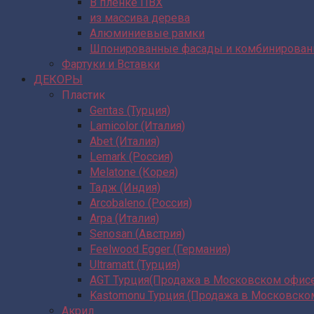
В пленке ПВХ
из массива дерева
Алюминиевые рамки
Шпонированные фасады и комбинирова
Фартуки и Вставки
ДЕКОРЫ
Пластик
Gentas (Турция)
Lamicolor (Италия)
Abet (Италия)
Lemark (Россия)
Melatone (Корея)
Тадж (Индия)
Arcobaleno (Россия)
Arpa (Италия)
Senosan (Австрия)
Feelwood Egger (Германия)
Ultramatt (Турция)
AGT Турция(Продажа в Московском офис
Kastomonu Турция (Продажа в Московско
Акрил