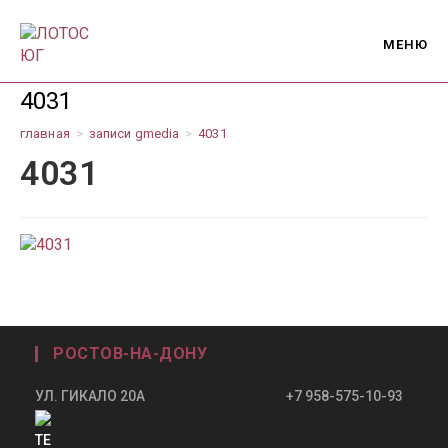
Перейти
к
МЕНЮ
содержимому
4031
главная
>
записи gmedia
>
4031
4031
РОСТОВ-НА-ДОНУ
УЛ. ГИКАЛО 20А +7 958-575-10-93