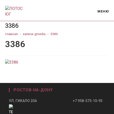
Перейти
к
МЕНЮ
содержимому
3386
главная
>
записи gmedia
>
3386
3386
РОСТОВ-НА-ДОНУ
УЛ. ГИКАЛО 20А +7 958-575-10-93