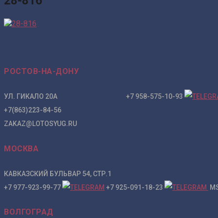
28-816
РОСТОВ-НА-ДОНУ
УЛ. ГИКАЛО 20А +7 958-575-10-93
+7(863)223-84-56
ZAKAZ@LOTOSYUG.RU
МОСКВА
КАВКАЗСКИЙ БУЛЬВАР 54, СТР.1
+7 977-923-99-77
+7 925-091-18-23
MS
ВОЛГОГРАД