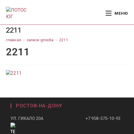
Перейти
к
МЕНЮ
содержимому
2211
главная
>
записи gmedia
>
2211
2211
РОСТОВ-НА-ДОНУ
УЛ. ГИКАЛО 20А +7 958-575-10-93