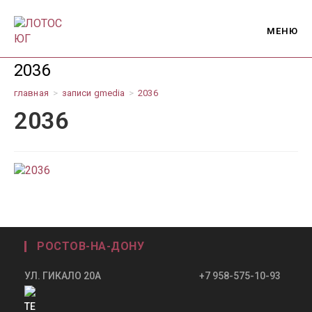
Перейти
к
МЕНЮ
содержимому
2036
главная
>
записи gmedia
>
2036
2036
РОСТОВ-НА-ДОНУ
УЛ. ГИКАЛО 20А +7 958-575-10-93