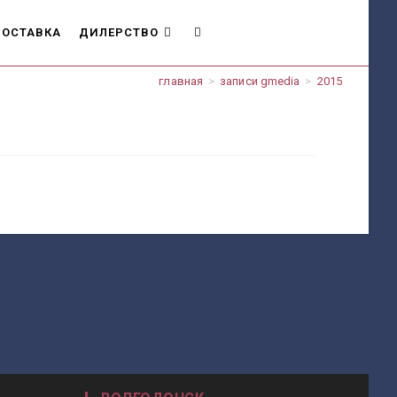
ОСТАВКА
ДИЛЕРСТВО
ПЕРЕКЛЮЧИТЬ
главная
>
записи gmedia
>
2015
ПОИСК
ПО
ВЕБ-
САЙТУ