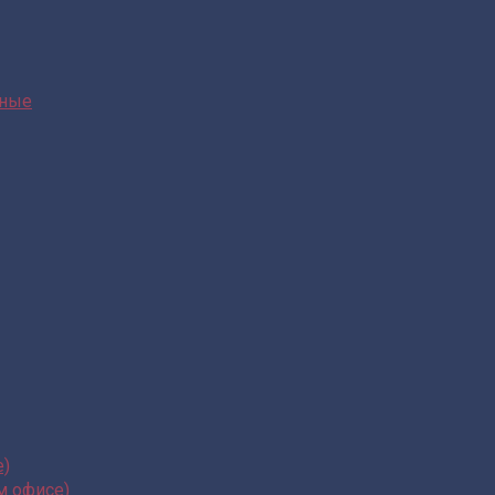
нные
е)
м офисе)