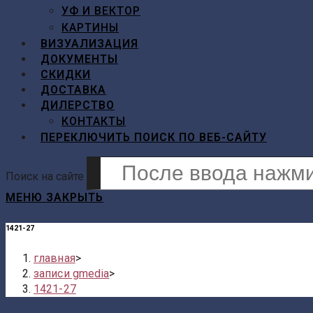
УФ И ВЕКТОР
КАРТИНЫ
ВИЗУАЛИЗАЦИЯ
ДОКУМЕНТЫ
СКИДКИ
ДОСТАВКА
ДИЛЕРСТВО
КОНТАКТЫ
ПЕРЕКЛЮЧИТЬ ПОИСК ПО ВЕБ-САЙТУ
Поиск на сайте
МЕНЮ
ЗАКРЫТЬ
1421-27
главная
>
записи gmedia
>
1421-27