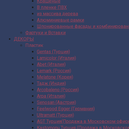
Крашеные
В пленке ПВХ
из массива дерева
Алюминиевые рамки
Шпонированные фасады и комбинирова
Фартуки и Вставки
ДЕКОРЫ
Пластик
Gentas (Турция)
Lamicolor (Италия)
Abet (Италия)
Lemark (Россия)
Melatone (Корея)
Тадж (Индия)
Arcobaleno (Россия)
Arpa (Италия)
Senosan (Австрия)
Feelwood Egger (Германия)
Ultramatt (Турция)
AGT Турция(Продажа в Московском офис
Kastomonu Турция (Продажа в Московско