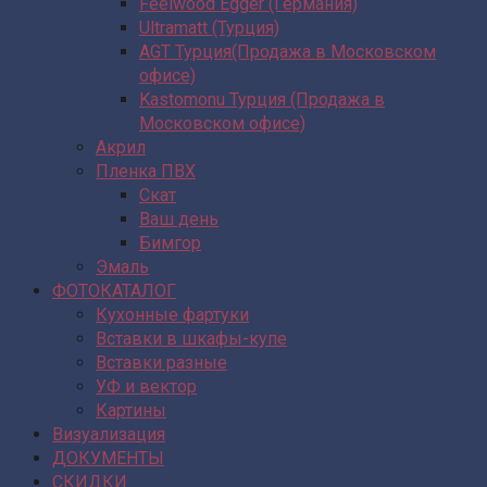
Feelwood Egger (Германия)
Ultramatt (Турция)
AGT Турция(Продажа в Московском
офисе)
Kastomonu Турция (Продажа в
Московском офисе)
Акрил
Пленка ПВХ
Скат
Ваш день
Бимгор
Эмаль
ФОТОКАТАЛОГ
Кухонные фартуки
Вставки в шкафы-купе
Вставки разные
УФ и вектор
Картины
Визуализация
ДОКУМЕНТЫ
СКИДКИ