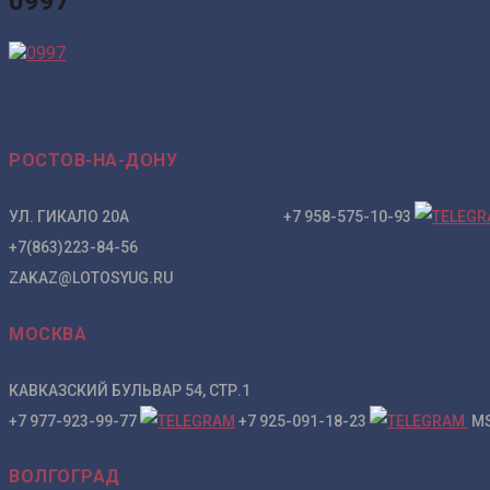
0997
РОСТОВ-НА-ДОНУ
УЛ. ГИКАЛО 20А +7 958-575-10-93
+7(863)223-84-56
ZAKAZ@LOTOSYUG.RU
МОСКВА
КАВКАЗСКИЙ БУЛЬВАР 54, СТР.1
+7 977-923-99-77
+7 925-091-18-23
MS
ВОЛГОГРАД