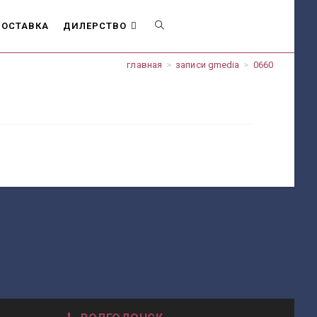
ОСТАВКА
ДИЛЕРСТВО
ПЕРЕКЛЮЧИТЬ
главная
>
записи gmedia
>
0660
ПОИСК
ПО
ВЕБ-
САЙТУ