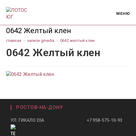
Перейти
к
МЕНЮ
содержимому
0642 Желтый клен
главная
>
записи gmedia
>
0642 желтый клен
0642 Желтый клен
РОСТОВ-НА-ДОНУ
УЛ. ГИКАЛО 20А +7 958-575-10-93