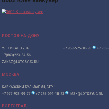
0602 Клен ванкувер
РОСТОВ-НА-ДОНУ
УЛ. ГИКАЛО 20А +7 958-575-10-93
+7 958-
+7(863)223-84-56
ZAKAZ@LOTOSYUG.RU
МОСКВА
КАВКАЗСКИЙ БУЛЬВАР 54, СТР.1
+7 977-923-99-77
+7 925-091-18-23
MSK@LOTOSYUG.RU
ВОЛГОГРАД