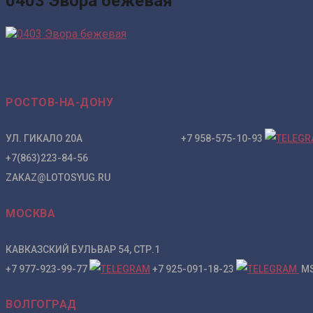
0403 Эвора бежевая
РОСТОВ-НА-ДОНУ
УЛ. ГИКАЛО 20А +7 958-575-10-93
+7(863)223-84-56
ZAKAZ@LOTOSYUG.RU
МОСКВА
КАВКАЗСКИЙ БУЛЬВАР 54, СТР.1
+7 977-923-99-77
+7 925-091-18-23
MS
ВОЛГОГРАД