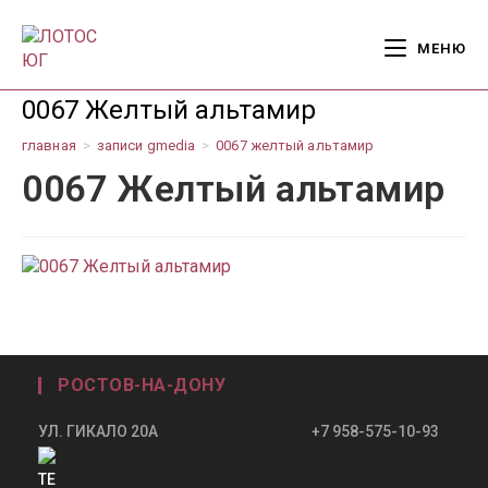
Перейти
к
МЕНЮ
содержимому
0067 Желтый альтамир
главная
>
записи gmedia
>
0067 желтый альтамир
0067 Желтый альтамир
РОСТОВ-НА-ДОНУ
УЛ. ГИКАЛО 20А +7 958-575-10-93