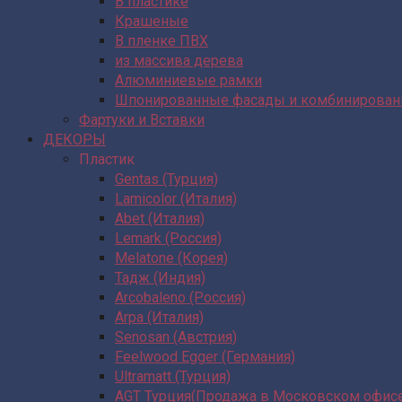
В пластике
Крашеные
В пленке ПВХ
из массива дерева
Алюминиевые рамки
Шпонированные фасады и комбинирова
Фартуки и Вставки
ДЕКОРЫ
Пластик
Gentas (Турция)
Lamicolor (Италия)
Abet (Италия)
Lemark (Россия)
Melatone (Корея)
Тадж (Индия)
Arcobaleno (Россия)
Arpa (Италия)
Senosan (Австрия)
Feelwood Egger (Германия)
Ultramatt (Турция)
AGT Турция(Продажа в Московском офис