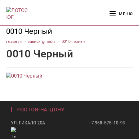
Перейти
к
МЕНЮ
содержимому
0010 Черный
главная
>
записи gmedia
>
0010 черный
0010 Черный
РОСТОВ-НА-ДОНУ
УЛ. ГИКАЛО 20А +7 958-575-10-93