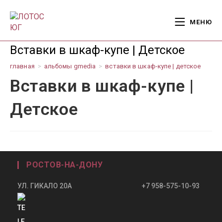
Перейти
к
МЕНЮ
содержимому
Вставки в шкаф-купе | Детское
главная
>
альбомы gmedia
>
вставки в шкаф-купе | детское
Вставки в шкаф-купе |
Детское
РОСТОВ-НА-ДОНУ
УЛ. ГИКАЛО 20А +7 958-575-10-93