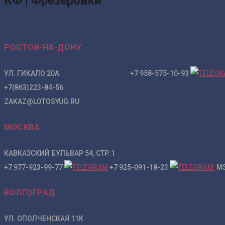
КФ | Фрезеровки
РОСТОВ-НА-ДОНУ
УЛ. ГИКАЛО 20А +7 958-575-10-93
+7(863)223-84-56
ZAKAZ@LOTOSYUG.RU
МОСКВА
КАВКАЗСКИЙ БУЛЬВАР 54, СТР.1
+7 977-923-99-77
+7 925-091-18-23
MS
ВОЛГОГРАД
УЛ. ОПОЛЧЕНСКАЯ 11К