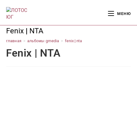
Перейти
к
МЕНЮ
содержимому
Fenix | NTA
главная
>
альбомы gmedia
>
fenix | nta
Fenix | NTA
5000 ACCIAIO
HAMILTON