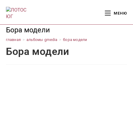
Перейти
к
МЕНЮ
содержимому
Бора модели
главная
>
альбомы gmedia
>
бора модели
Бора модели
-Грация