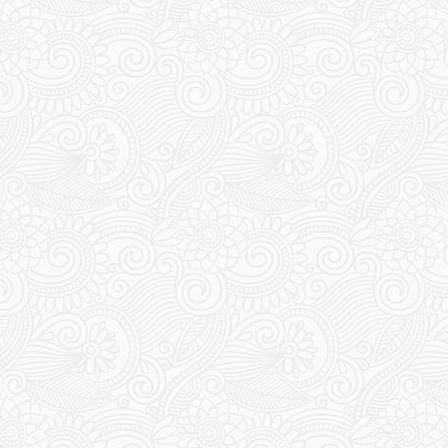
341
342