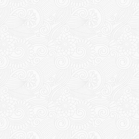
165
166