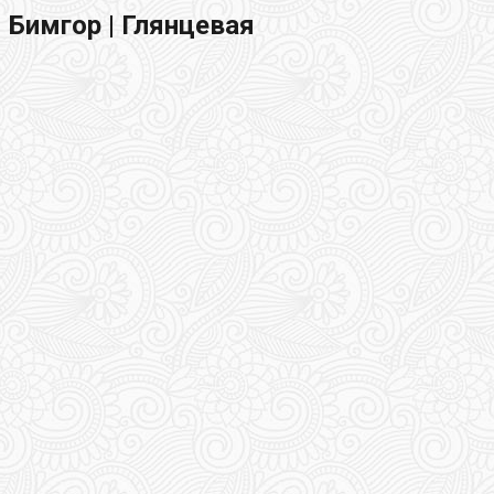
Бимгор | Глянцевая
318
320