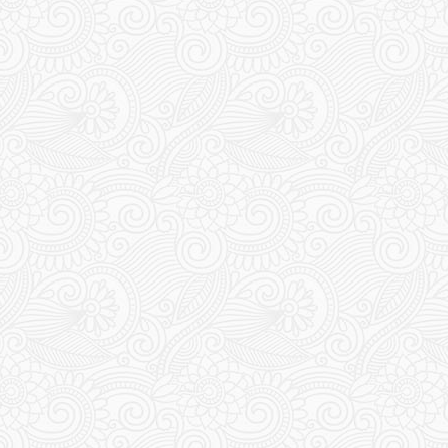
332
333