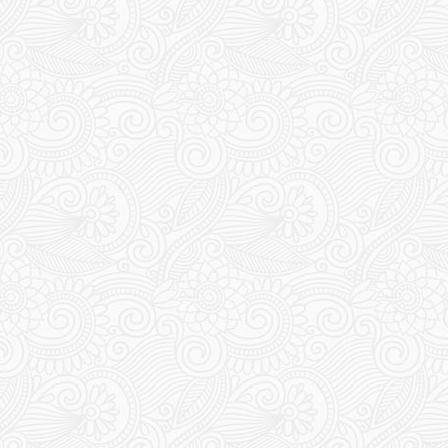
321
323