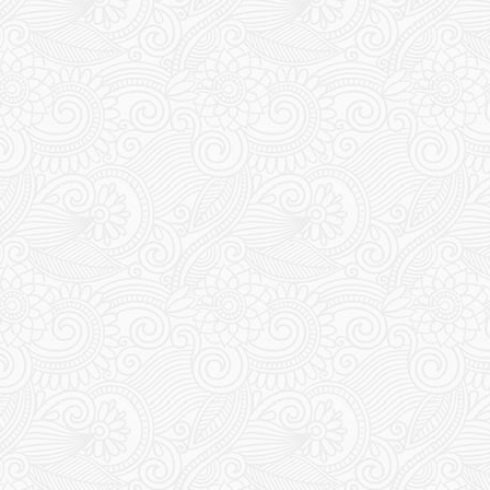
213
214