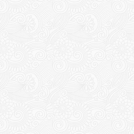
147
148