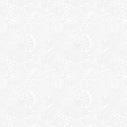
168
169