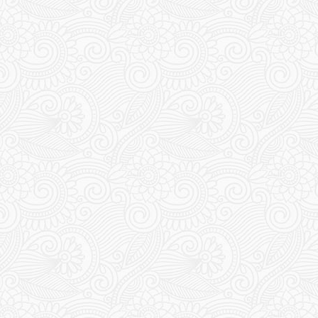
159
160