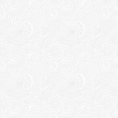
161
164