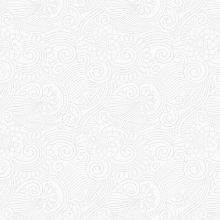
336
340