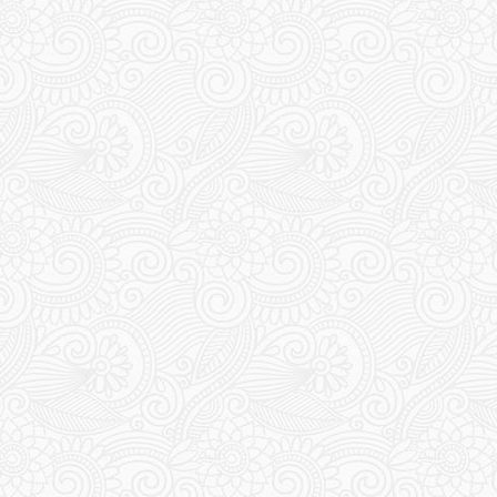
406
145