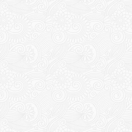
404
405