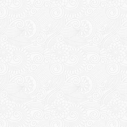
197
199