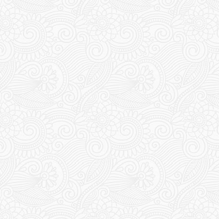
330
331