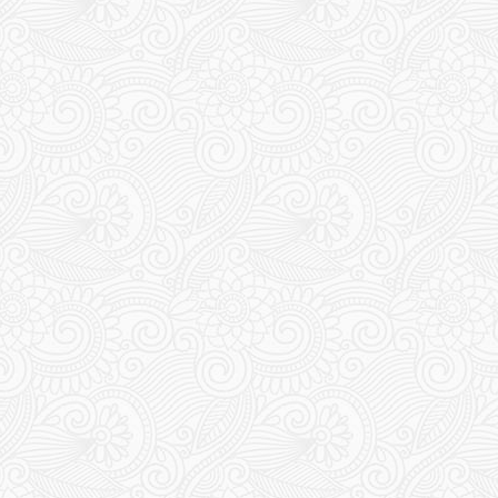
345
397
398