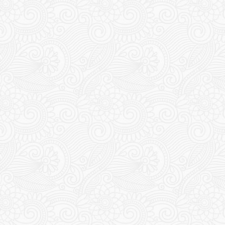
153
154