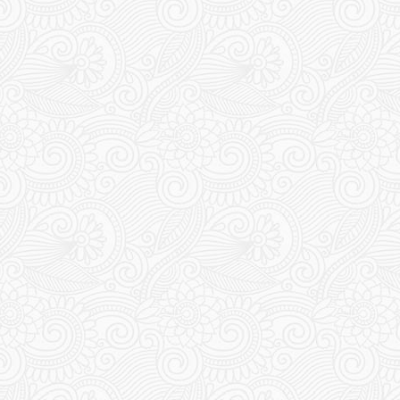
155
156