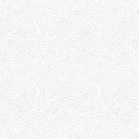
343
344