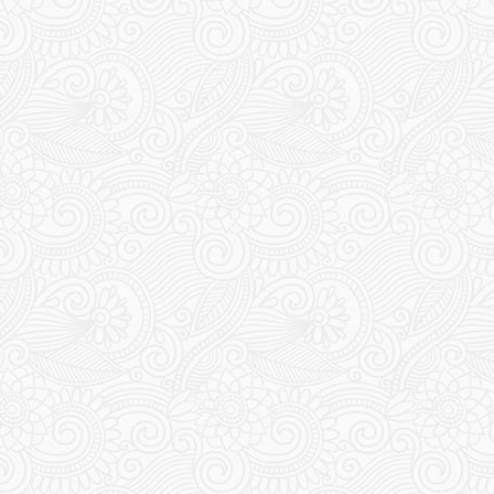
400
401