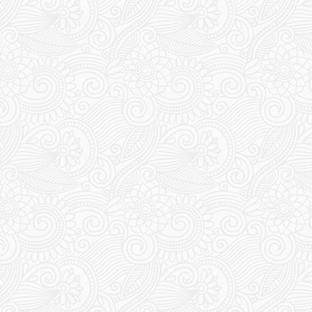
157
158