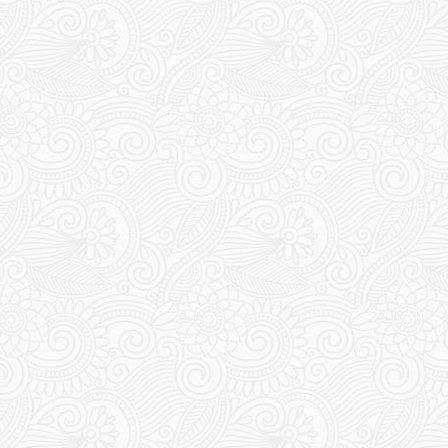
402
403