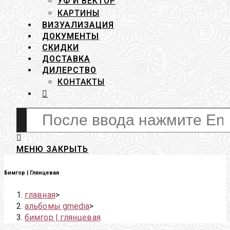
УФ И ВЕКТОР
КАРТИНЫ
ВИЗУАЛИЗАЦИЯ
ДОКУМЕНТЫ
СКИДКИ
ДОСТАВКА
ДИЛЕРСТВО
КОНТАКТЫ
ПЕРЕКЛЮЧИТЬ
ПОИСК
Поиск
ПО
на
ВЕБ-
сайте
САЙТУ
МЕНЮ
ЗАКРЫТЬ
Бимгор | Глянцевая
главная
>
альбомы gmedia
>
бимгор | глянцевая